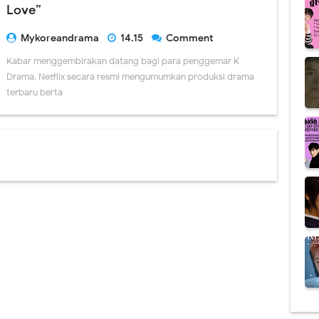
Love”
Mykoreandrama
14.15
Comment
Kabar menggembirakan datang bagi para penggemar K-
Drama. Netflix secara resmi mengumumkan produksi drama
terbaru berta