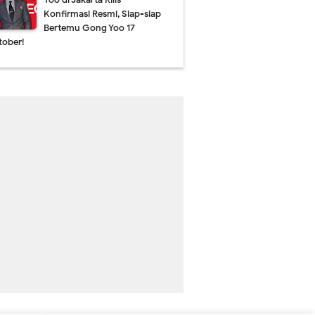
Konfirmasi Resmi, Siap-siap
Bertemu Gong Yoo 17
tober!