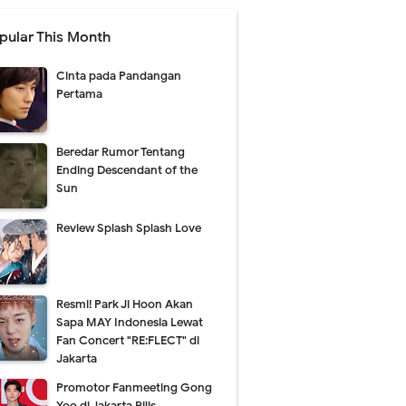
pular This Month
Cinta pada Pandangan
Pertama
Beredar Rumor Tentang
Ending Descendant of the
Sun
Review Splash Splash Love
Resmi! Park Ji Hoon Akan
Sapa MAY Indonesia Lewat
Fan Concert "RE:FLECT" di
Jakarta
Promotor Fanmeeting Gong
Yoo di Jakarta Rilis