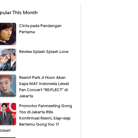
pular This Month
Cinta pada Pandangan
Pertama
Review Splash Splash Love
Resmi! Park Ji Hoon Akan
Sapa MAY Indonesia Lewat
Fan Concert "RE:FLECT" di
Jakarta
Promotor Fanmeeting Gong
Yoo di Jakarta Rilis
Konfirmasi Resmi, Siap-siap
Bertemu Gong Yoo 17
tober!