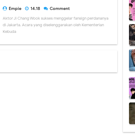
Empie
14.18
Comment
Aktor Ji Chang Wook sukses menggelar fansign perdananya
di Jakarta. Acara yang diselenggarakan oleh Kementerian
Kebuda