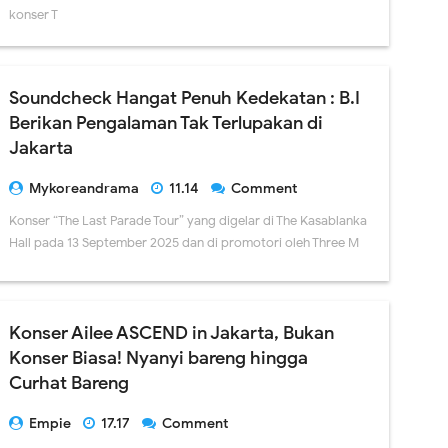
konser T
Soundcheck Hangat Penuh Kedekatan : B.I
Berikan Pengalaman Tak Terlupakan di
Jakarta
Mykoreandrama
11.14
Comment
Konser “The Last Parade Tour” yang digelar di The Kasablanka
Hall pada 13 September 2025 dan di promotori oleh Three M
Konser Ailee ASCEND in Jakarta, Bukan
Konser Biasa! Nyanyi bareng hingga
Curhat Bareng
Empie
17.17
Comment