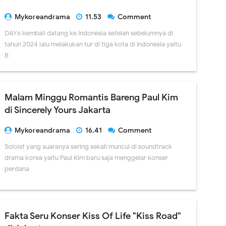
Mykoreandrama
11.53
Comment
DAY6 kembali datang ke Indonesia setelah sebelumnya di
tahun 2024 lalu melakukan tur di tiga kota di Indonesia yaitu
B
Malam Minggu Romantis Bareng Paul Kim
di Sincerely Yours Jakarta
Mykoreandrama
16.41
Comment
Soloist yang suaranya sering sekali muncul di soundtrack
drama korea yaitu Paul Kim baru saja menggelar konser
perdana
Fakta Seru Konser Kiss Of Life "Kiss Road"