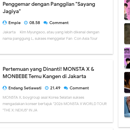
Penggemar dengan Panggilan "Sayang
Jagiya"
Empie
08.58
Comment
Jakarta – Kim Myungsoo, atau yang lebih dikenal dengan
nama panggung L, sukses menggelar Fan-Con Asia Tour
Pertemuan yang Dinanti! MONSTA X &
MONBEBE Temu Kangen di Jakarta
Endang Setiawati
21.49
Comment
MONSTA X, boygroup asal Korea Selatan sukses
mengadakan konser bertajuk "2026 MONSTA X WORLD TOUR
"THE X: NEXUS" IN JA