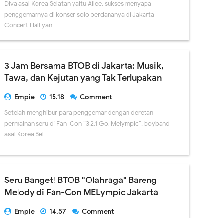
Diva asal Korea Selatan yaitu Ailee, sukses menyapa
penggemarnya di konser solo perdananya di Jakarta
Concert Hall yan
3 Jam Bersama BTOB di Jakarta: Musik,
Tawa, dan Kejutan yang Tak Terlupakan
Empie
15.18
Comment
Setelah menghibur para penggemar dengan deretan
permainan seru di Fan-Con “3,2,1 Go! Melympic”, boyband
asal Korea Sel
Seru Banget! BTOB "Olahraga" Bareng
Melody di Fan-Con MELympic Jakarta
Empie
14.57
Comment