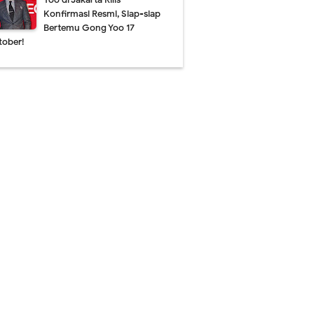
Konfirmasi Resmi, Siap-siap
Bertemu Gong Yoo 17
tober!