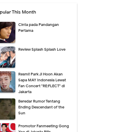
pular This Month
Cinta pada Pandangan
Pertama
Review Splash Splash Love
Resmi! Park Ji Hoon Akan
Sapa MAY Indonesia Lewat
Fan Concert "RE:FLECT" di
Jakarta
Beredar Rumor Tentang
Ending Descendant of the
Sun
Promotor Fanmeeting Gong
Yoo di Jakarta Rilis