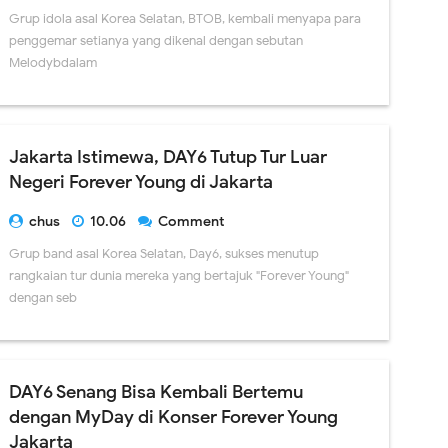
Grup idola asal Korea Selatan, BTOB, kembali menyapa para
penggemar setianya yang dikenal dengan sebutan
Melodybdalam
Jakarta Istimewa, DAY6 Tutup Tur Luar
Negeri Forever Young di Jakarta
chus
10.06
Comment
Grup band asal Korea Selatan, Day6, sukses menutup
rangkaian tur dunia mereka yang bertajuk "Forever Young"
dengan seb
DAY6 Senang Bisa Kembali Bertemu
dengan MyDay di Konser Forever Young
Jakarta