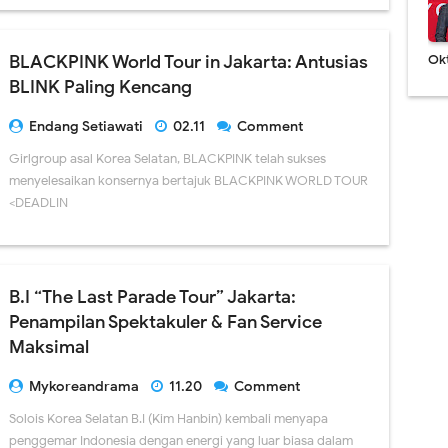
BLACKPINK World Tour
in Jakarta: Antusias
Ok
BLINK Paling Kencang
Endang Setiawati
02.11
Comment
Girlgroup asal Korea Selatan, BLACKPINK telah sukses
menyelesaikan konsernya bertajuk BLACKPINK WORLD TOUR
<DEADLIN
B.I “The Last Parade Tour” Jakarta:
Penampilan Spektakuler & Fan Service
Maksimal
Mykoreandrama
11.20
Comment
Solois Korea Selatan B.I (Kim Hanbin) kembali menyapa
penggemar Indonesia dengan energi yang luar biasa dalam