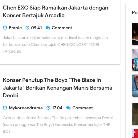
Chen EXO Siap Ramaikan Jakarta dengan
Po
Konser Bertajuk Arcadia
Empie
09.41
Comment
Jakarta akan menjadi salah satu destinasi dalam rangkaian
tur konser solo Chen bertajuk CHEN CONCERT TOUR
<Arcadia&
Konser Penutup The Boyz "The Blaze in
Jakarta" Berikan Kenangan Manis Bersama
Deobi
Mykoreandrama
17.04
Comment
Group idola Korea Selatan, The Boyz kembali menyapa Deobi
(nama penggemar The Boyz) Indonesia. Konser bertajuk THE
BOY