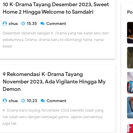
10 K-Drama Tayang Desember 2023, Sweet
Home 2 Hingga Welcome to Samdalri
Po
chus
15.35
Comment
Desember dipenuhi dengan K-Drama yang tak kalah seru dari
sebelumnya. Drama-drama baru ini dibintangi nama-nama
besar
9 Rekomendasi K-Drama Tayang
November 2023, Ada Vigilante Hingga My
Demon
chus
10.23
Comment
K-Drama baru tayang November 2023 memiliki kisah yang
tak kalah seru dengan berbagai genre. Jajaran pemainnya
juga tak