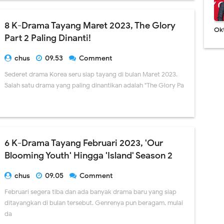
8 K-Drama Tayang Maret 2023, The Glory
Ok
Part 2 Paling Dinanti!
chus
09.53
Comment
Sederet drama Korea seru siap tayang di bulan Maret 2023.
Salah satu drama yang paling dinantikan adalah "The Glory Pa
6 K-Drama Tayang Februari 2023, 'Our
Blooming Youth' Hingga 'Island' Season 2
chus
09.05
Comment
Februari segera tiba dan ada banyak drama baru yang siap
ditayangkan di bulan tersebut. Genrenya pun beragam, mulai
da