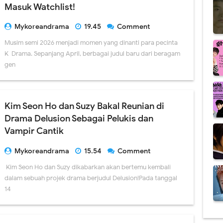
Masuk Watchlist!
Mykoreandrama
19.45
Comment
Musim semi 2026 menjadi momen yang dinanti para pecinta
K-Drama. Sepanjang April, berbagai judul baru dari beragam
gen
Kim Seon Ho dan Suzy Bakal Reunian di
Drama Delusion Sebagai Pelukis dan
Vampir Cantik
Mykoreandrama
15.54
Comment
Kim Seon Ho dan Suzy dikabarkan akan bertemu kembali
dalam sebuah projek drama berjudul Delusion!Pada tanggal
14