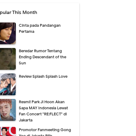
pular This Month
Cinta pada Pandangan
Pertama
Beredar Rumor Tentang
Ending Descendant of the
Sun
Review Splash Splash Love
Resmi! Park Ji Hoon Akan
Sapa MAY Indonesia Lewat
Fan Concert "RE:FLECT" di
Jakarta
Promotor Fanmeeting Gong
Yoo di Jakarta Rilis