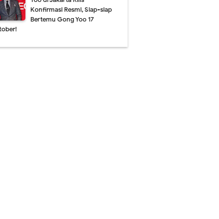
Konfirmasi Resmi, Siap-siap
Bertemu Gong Yoo 17
tober!