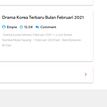
Drama Korea Terbaru Bulan Februari 2021
Empie
12.04
Comment
Drama korea terbaru Februari 2021 :1. Love Scene
NumberMulai tayang : 1 Februari 2021Hari : SeninEpisode :
8Chan