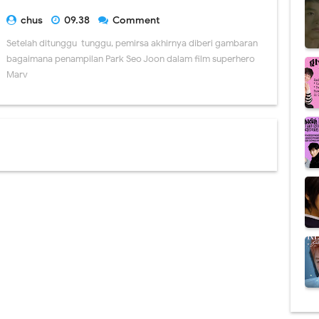
chus
09.38
Comment
Setelah ditunggu-tunggu, pemirsa akhirnya diberi gambaran
bagaimana penampilan Park Seo Joon dalam film superhero
Marv