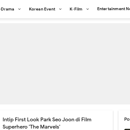
Entertainment 
-Drama
Korean Event
K-Film
Intip First Look Park Seo Joon di Film
Po
Superhero 'The Marvels'