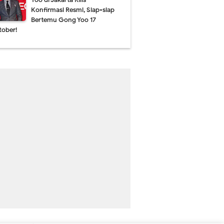
Konfirmasi Resmi, Siap-siap
Bertemu Gong Yoo 17
tober!