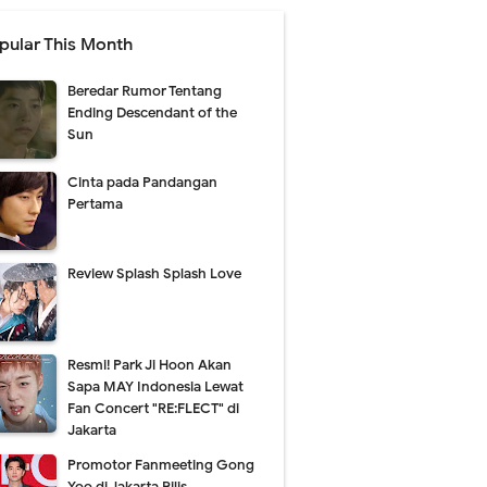
pular This Month
Beredar Rumor Tentang
Ending Descendant of the
Sun
Cinta pada Pandangan
Pertama
Review Splash Splash Love
Resmi! Park Ji Hoon Akan
Sapa MAY Indonesia Lewat
Fan Concert "RE:FLECT" di
Jakarta
Promotor Fanmeeting Gong
Yoo di Jakarta Rilis