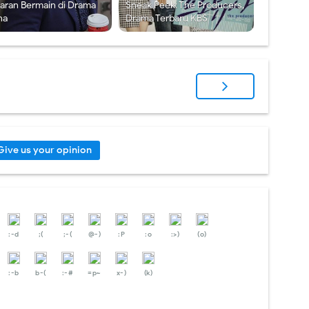
aran Bermain di Drama
Sneak Peek: The Producers,
na
Drama Terbaru KBS
Give us your opinion
:-d
;(
;-(
@-)
:P
:o
:>)
(o)
:-b
b-(
:-#
=p~
x-)
(k)