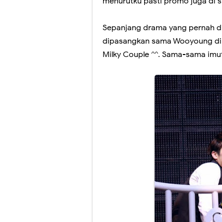
menurutku pasti promo juga di si
Sepanjang drama yang pernah dib
dipasangkan sama Wooyoung d
Milky Couple ^^. Sama-sama imut 