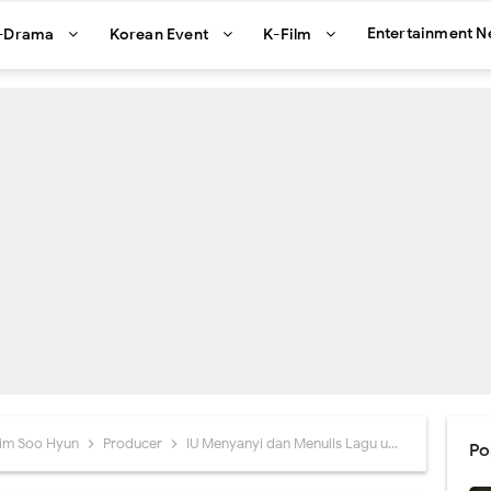
Entertainment 
-Drama
Korean Event
K-Film
im Soo Hyun
Producer
IU Menyanyi dan Menulis Lagu untuk Drama Producer
Po