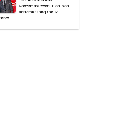
Konfirmasi Resmi, Siap-siap
Bertemu Gong Yoo 17
tober!