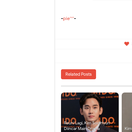
-
pie^^
-
Related Posts
Reuni Lagi, Kim Soo Hyun
Diincar Main Drama
Kim