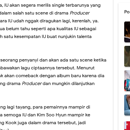
a, IU akan segera merilis single terbarunya yang
Po
 dalam salah satu scene di drama
Producer
ara IU udah nggak diragukan lagi, kerenlah, ya.
mua belum tahu seperti apa kualitas IU sebagai
lah satu kesempatan IU buat nunjukin talenta
 seorang penyanyi dan akan ada satu scene ketika
bawakan lagu ciptaannya tersebut. Menurut
idak akan comeback dengan album baru karena dia
ting drama
Producer
dan mungkin dilanjutkan
ang lagi tayang, para pemainnya mampir di
aja semoga IU dan Kim Soo Hyun mampir ke
ng Kook juga dalam drama tersebut, jadi