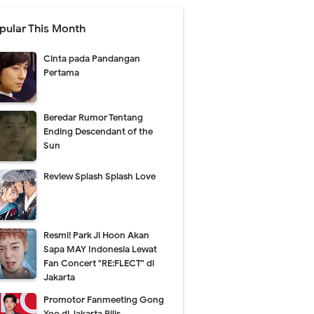
pular This Month
Cinta pada Pandangan
Pertama
Beredar Rumor Tentang
Ending Descendant of the
Sun
Review Splash Splash Love
Resmi! Park Ji Hoon Akan
Sapa MAY Indonesia Lewat
Fan Concert "RE:FLECT" di
Jakarta
Promotor Fanmeeting Gong
Yoo di Jakarta Rilis