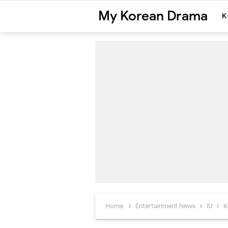
My Korean Drama
K
Home
Entertainment News
IU
K