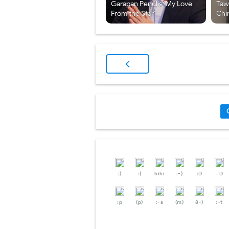
Garapan Penulis 'My Love
Taw
From the Star'
Chi
:)
:(
hihi
:-)
:D
=D
:p
(p)
:-s
(m)
8-)
:-t