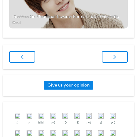
Kim Woo Bin Mendapat Tawaran Bermain dalam Film With
God
Give us your opinion
:)
:(
hihi
:-)
:D
=D
:-d
;(
;-(