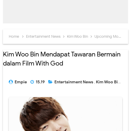
Home
Entertainment News
Kim Woo Bin
Upcoming Movie
Kim Woo Bin Mendapat Tawaran Bermain
dalam Film With God
Empie
15.19
Entertainment News
,
Kim Woo Bin
,
Upc