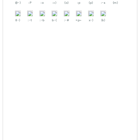
@-)
:P
:o
:>)
(o)
:p
(p)
:-s
(m)
8-)
:-t
:-b
b-(
:-#
=p~
x-)
(k)