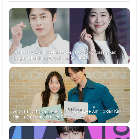
Perankan Saudara Kembar, Lee Jae Wook Dipasangkan
dengan Choi Sung Eun di Last Summer
Sinopsis Typhoon Family, Drama Baru Lee Jun Ho dan Kim
Min Ha Berlatar Krisis 1997