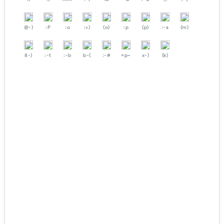
@-)
:P
:o
:>)
(o)
:p
(p)
:-s
(m)
8-)
:-t
:-b
b-(
:-#
=p~
x-)
(k)