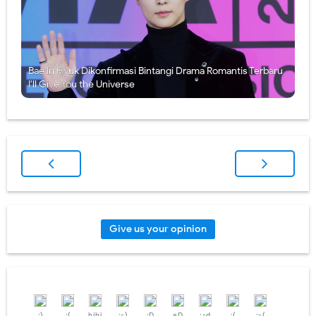
Bae In Hyuk Dikonfirmasi Bintangi Drama Romantis Terbaru
I'll Give You the Universe
Give us your opinion
:)
:(
hihi
:-)
:D
=D
:-d
;(
;-(