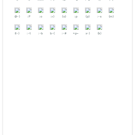
@-)
:P
:o
:>)
(o)
:p
(p)
:-s
(m)
8-)
:-t
:-b
b-(
:-#
=p~
x-)
(k)