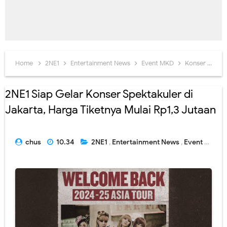
Home
2NE1
Entertainment News
Event MKD
Konser 2NE1 di Jakarta
2NE1 Siap Gelar Konser Spektakuler di
Jakarta, Harga Tiketnya Mulai Rp1,3 Jutaan
chus
10.34
2NE1
,
Entertainment News
,
Event MKD
,