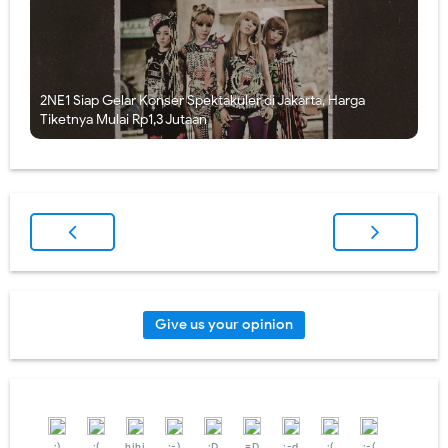
2NE1 Siap Gelar Konser Spektakuler di Jakarta, Harga
Tiketnya Mulai Rp1,3 Jutaan
Give us your opinion
:)
:(
hihi
:-)
:D
=D
:-d
;(
;-(