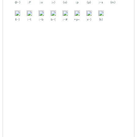
@-)
:P
:o
:>)
(o)
:p
(p)
:-s
(m)
8-)
:-t
:-b
b-(
:-#
=p~
x-)
(k)