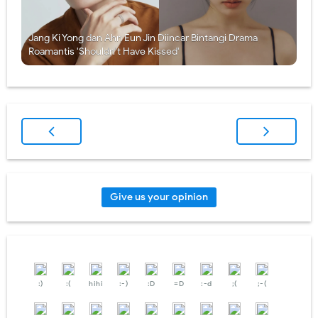
Jang Ki Yong dan Ahn Eun Jin Diincar Bintangi Drama
Roamantis 'Shouldn't Have Kissed'
Give us your opinion
:)
:(
hihi
:-)
:D
=D
:-d
;(
;-(