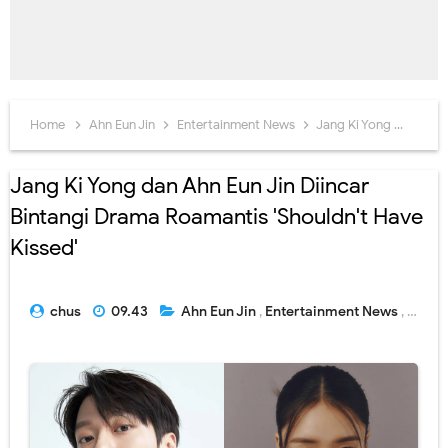
Home
Ahn Eun Jin
Entertainment News
Jang Ki Yong
K-Dra
Jang Ki Yong dan Ahn Eun Jin Diincar
Bintangi Drama Roamantis 'Shouldn't Have
Kissed'
chus
09.43
Ahn Eun Jin
,
Entertainment News
,
Jang 