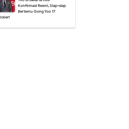
Konfirmasi Resmi, Siap-siap
Bertemu Gong Yoo 17
tober!