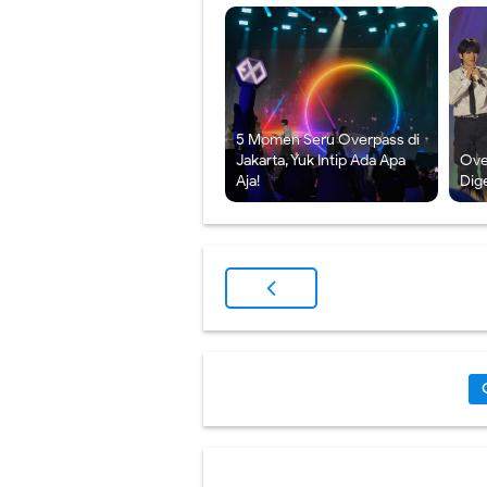
5 Momen Seru Overpass di
Jakarta, Yuk Intip Ada Apa
Ove
Aja!
Dige