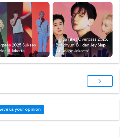
Harga Tiket Overpass 2025,
rpass 2025 Sukses
Baekhyun, B.I, dan Jey Siap
lar di Jakarta
Guncang Jakarta!
Give us your opinion