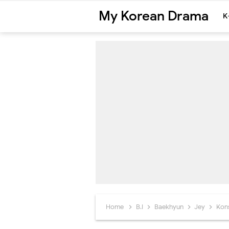
My Korean Drama
K
Home
B.I
Baekhyun
Jey
Kon