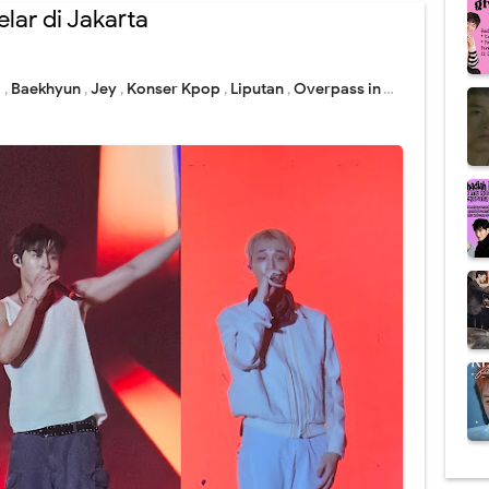
lar di Jakarta
I
,
Baekhyun
,
Jey
,
Konser Kpop
,
Liputan
,
Overpass in Jakarta 2025