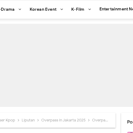
Entertainment 
-Drama
Korean Event
K-Film
ser Kpop
Liputan
Overpass in Jakarta 2025
Overpass 2025 Sukses Digelar di Jakarta
Po