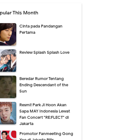
pular This Month
Cinta pada Pandangan
Pertama
Review Splash Splash Love
Beredar Rumor Tentang
Ending Descendant of the
Sun
Resmi! Park Ji Hoon Akan
Sapa MAY Indonesia Lewat
Fan Concert "RE:FLECT" di
Jakarta
Promotor Fanmeeting Gong
Yoo di Jakarta Rilis