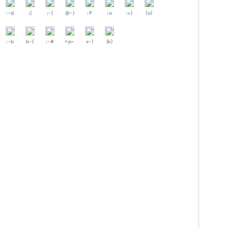
:-d
;(
;-(
@-)
:P
:o
:>)
(o)
:-b
b-(
:-#
=p~
x-)
(k)