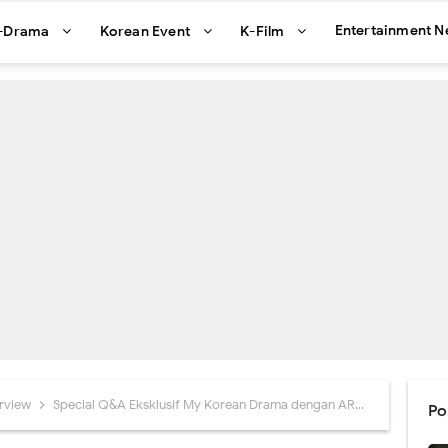
Entertainment 
-Drama
Korean Event
K-Film
erview
Special Q&A Eksklusif My Korean Drama dengan ARrC di Jakarta
Po