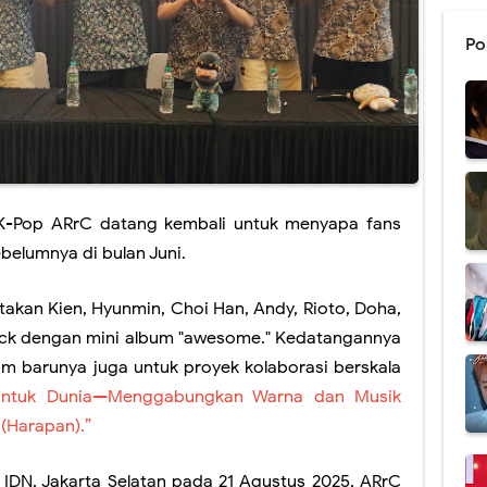
Po
 K-Pop ARrC datang kembali untuk menyapa fans
belumnya di bulan Juni.
otakan
Kien, Hyunmin, Choi Han, Andy, Rioto, Doha,
ack dengan mini album "awesome." Kedatangannya
lbum barunya juga untuk
proyek kolaborasi berskala
 untuk Dunia—Menggabungkan Warna dan Musik
(Harapan).”
 IDN, Jakarta Selatan pada 21 Agustus 2025, ARrC