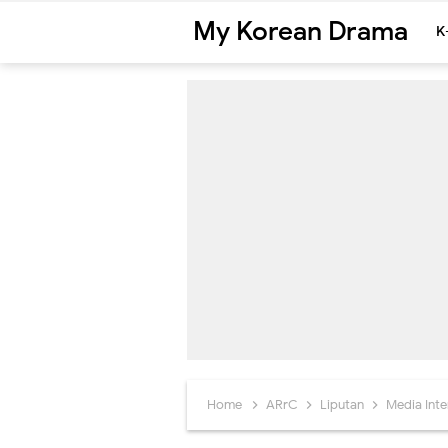
My Korean Drama
K
Home
ARrC
Liputan
Media Int