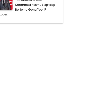
Konfirmasi Resmi, Siap-siap
Bertemu Gong Yoo 17
tober!