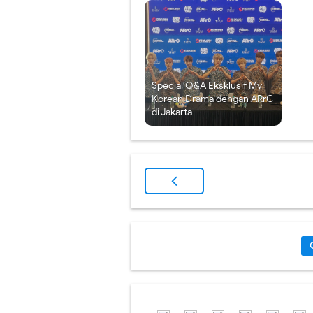
Special Q&A Eksklusif My
Korean Drama dengan ARrC
di Jakarta