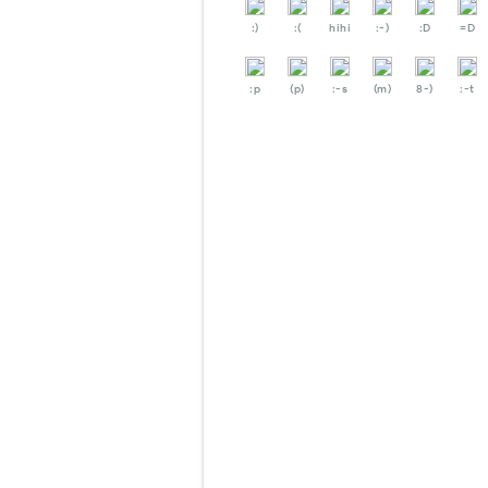
:)
:(
hihi
:-)
:D
=D
:p
(p)
:-s
(m)
8-)
:-t