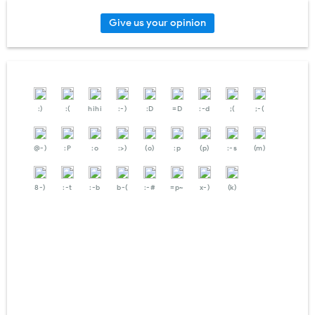
Give us your opinion
:)
:(
hihi
:-)
:D
=D
:-d
;(
;-(
@-)
:P
:o
:>)
(o)
:p
(p)
:-s
(m)
8-)
:-t
:-b
b-(
:-#
=p~
x-)
(k)