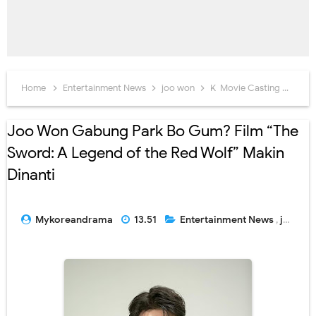
Home
Entertainment News
joo won
K-Movie Casting
The 
Joo Won Gabung Park Bo Gum? Film “The
Sword: A Legend of the Red Wolf” Makin
Dinanti
Mykoreandrama
13.51
Entertainment News
,
joo won