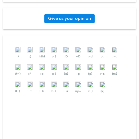
Give us your opinion
:)
:(
hihi
:-)
:D
=D
:-d
;(
;-(
@-)
:P
:o
:>)
(o)
:p
(p)
:-s
(m)
8-)
:-t
:-b
b-(
:-#
=p~
x-)
(k)