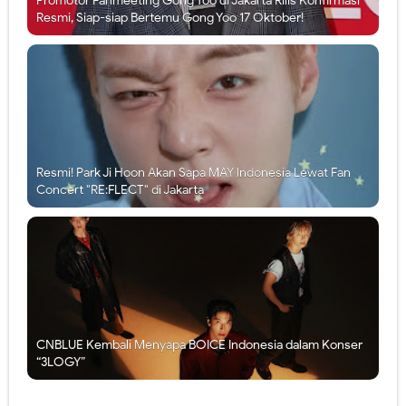
Promotor Fanmeeting Gong Yoo di Jakarta Rilis Konfirmasi
Resmi, Siap-siap Bertemu Gong Yoo 17 Oktober!
Resmi! Park Ji Hoon Akan Sapa MAY Indonesia Lewat Fan
Concert "RE:FLECT" di Jakarta
CNBLUE Kembali Menyapa BOICE Indonesia dalam Konser
“3LOGY”