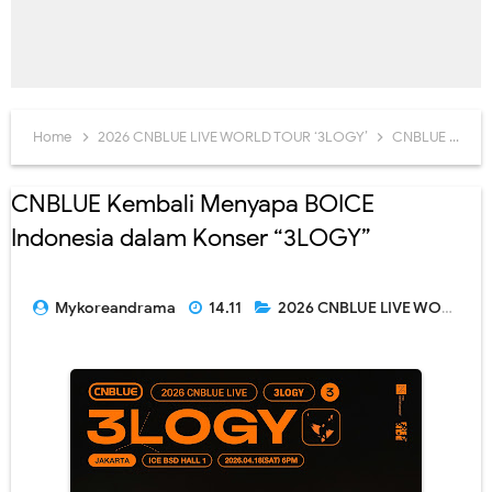
Home
2026 CNBLUE LIVE WORLD TOUR ‘3LOGY’
CNBLUE
Ko
CNBLUE Kembali Menyapa BOICE
Indonesia dalam Konser “3LOGY”
Mykoreandrama
14.11
2026 CNBLUE LIVE WORLD TOUR ‘3LOGY’