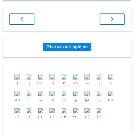
Give us your opinion
:)
:(
hihi
:-)
:D
=D
:-d
;(
;-(
@-)
:P
:o
:>)
(o)
:p
(p)
:-s
(m)
8-)
:-t
:-b
b-(
:-#
=p~
x-)
(k)