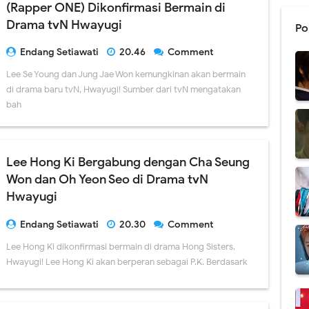
(Rapper ONE) Dikonfirmasi Bermain di
Drama tvN Hwayugi
Po
Endang Setiawati
20.46
Comment
Lee Se Young dan Jung Jae Won kemungkinan akan bermain
di drama baru tvN, Hwayugi! Sumber dari tvN mengatakan
bah
Lee Hong Ki Bergabung dengan Cha Seung
Won dan Oh Yeon Seo di Drama tvN
Hwayugi
Endang Setiawati
20.30
Comment
Lee Hong Ki dikonfirmasi bermain di drama Hong Sisters,
Hwayugi! Lee Hong Ki akan berperan sebagai P.K. Berdasark