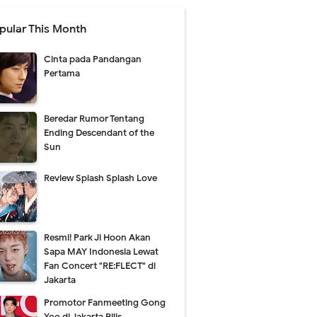
pular This Month
Cinta pada Pandangan
Pertama
Beredar Rumor Tentang
Ending Descendant of the
Sun
Review Splash Splash Love
Resmi! Park Ji Hoon Akan
Sapa MAY Indonesia Lewat
Fan Concert "RE:FLECT" di
Jakarta
Promotor Fanmeeting Gong
Yoo di Jakarta Rilis