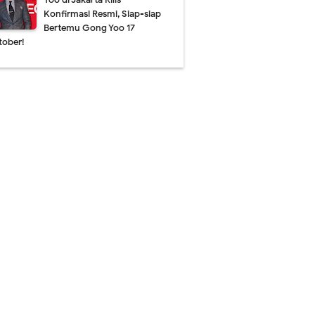
Konfirmasi Resmi, Siap-siap
Bertemu Gong Yoo 17
tober!