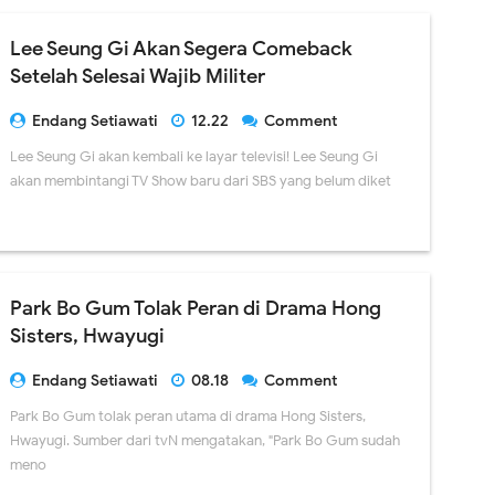
Lee Seung Gi Akan Segera Comeback
Setelah Selesai Wajib Militer
Endang Setiawati
12.22
Comment
Lee Seung Gi akan kembali ke layar televisi! Lee Seung Gi
akan membintangi TV Show baru dari SBS yang belum diket
Park Bo Gum Tolak Peran di Drama Hong
Sisters, Hwayugi
Endang Setiawati
08.18
Comment
Park Bo Gum tolak peran utama di drama Hong Sisters,
Hwayugi. Sumber dari tvN mengatakan, "Park Bo Gum sudah
meno