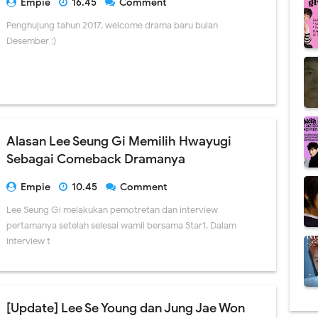
Empie
16.45
Comment
Penghujung tahun 2017, welcome drama baru bulan
Desember :)
Alasan Lee Seung Gi Memilih Hwayugi
Sebagai Comeback Dramanya
Empie
10.45
Comment
Lee Seung Gi melakukan pemotretan dan interview
pertamanya setelah selesai wamil bersama Star1. Dalam
interview t
[Update] Lee Se Young dan Jung Jae Won