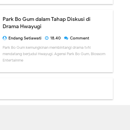
Park Bo Gum dalam Tahap Diskusi di
Drama Hwayugi
Endang Setiawati
18.40
Comment
Park Bo Gum kemungkinan membintangi drama tvN
mendatang berjudul Hwayugi. Agensi Park Bo Gum, Blossom
Entertainme