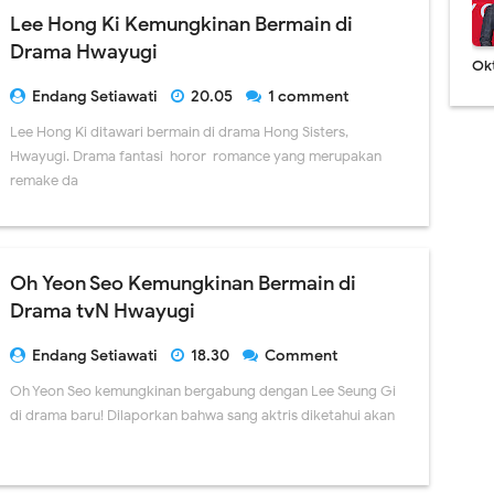
Lee Hong Ki Kemungkinan Bermain di
Drama Hwayugi
Ok
Endang Setiawati
20.05
1 comment
Lee Hong Ki ditawari bermain di drama Hong Sisters,
Hwayugi. Drama fantasi-horor-romance yang merupakan
remake da
Oh Yeon Seo Kemungkinan Bermain di
Drama tvN Hwayugi
Endang Setiawati
18.30
Comment
Oh Yeon Seo kemungkinan bergabung dengan Lee Seung Gi
di drama baru! Dilaporkan bahwa sang aktris diketahui akan