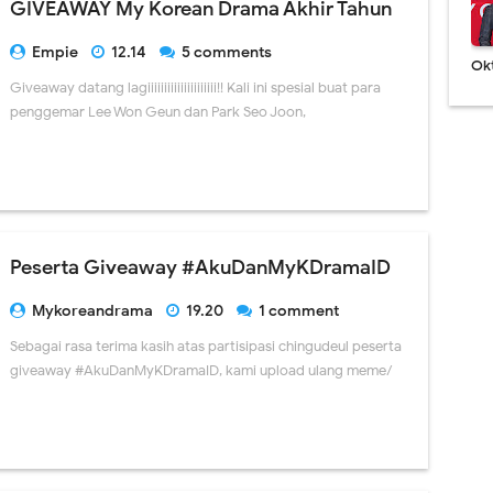
GIVEAWAY My Korean Drama Akhir Tahun
Empie
12.14
5 comments
Ok
Giveaway datang lagiiiiiiiiiiiiiiiiiiiii!! Kali ini spesial buat para
penggemar Lee Won Geun dan Park Seo Joon,
Peserta Giveaway #AkuDanMyKDramaID
Mykoreandrama
19.20
1 comment
Sebagai rasa terima kasih atas partisipasi chingudeul peserta
giveaway #AkuDanMyKDramaID, kami upload ulang meme/