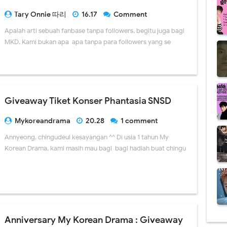
Tary Onnie 따리
16.17
Comment
Apalah arti sebuah fanbase tanpa followers, begitu juga bagi
MKD. Kami bukan apa-apa tanpa para followers yang se
Giveaway Tiket Konser Phantasia SNSD
Mykoreandrama
20.28
1 comment
Annyeong, chingudeul kesayangan ^^ Di usia 1 tahun My
Korean Drama, kami masih mau bagi-bagi hadiah buat chingu
Anniversary My Korean Drama : Giveaway