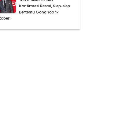
Konfirmasi Resmi, Siap-siap
Bertemu Gong Yoo 17
tober!