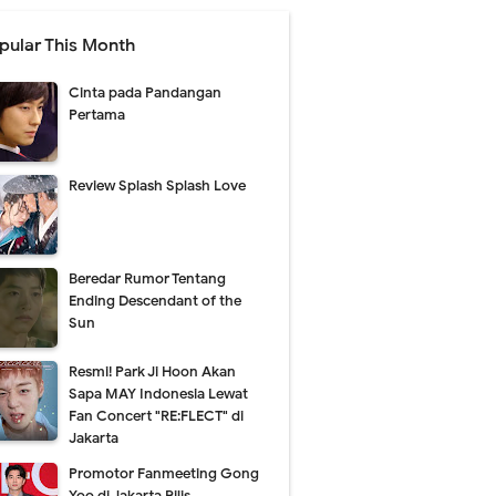
pular This Month
Cinta pada Pandangan
Pertama
Review Splash Splash Love
Beredar Rumor Tentang
Ending Descendant of the
Sun
Resmi! Park Ji Hoon Akan
Sapa MAY Indonesia Lewat
Fan Concert "RE:FLECT" di
Jakarta
Promotor Fanmeeting Gong
Yoo di Jakarta Rilis