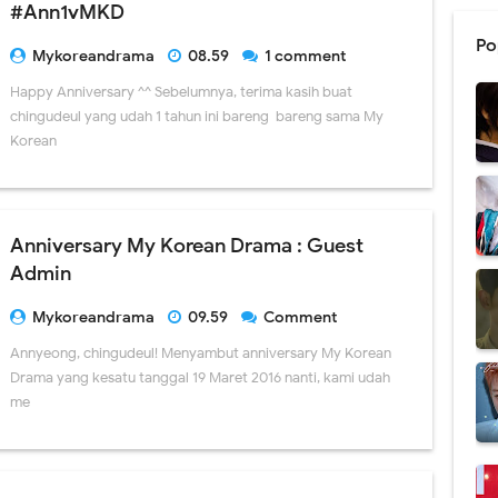
#Ann1vMKD
Po
Mykoreandrama
08.59
1 comment
Happy Anniversary ^^ Sebelumnya, terima kasih buat
chingudeul yang udah 1 tahun ini bareng-bareng sama My
Korean
Anniversary My Korean Drama : Guest
Admin
Mykoreandrama
09.59
Comment
Annyeong, chingudeul! Menyambut anniversary My Korean
Drama yang kesatu tanggal 19 Maret 2016 nanti, kami udah
me