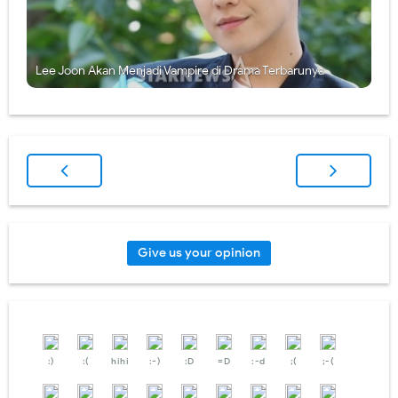
Lee Joon Akan Menjadi Vampire di Drama Terbarunya
Give us your opinion
:)
:(
hihi
:-)
:D
=D
:-d
;(
;-(