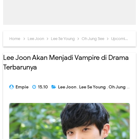
Home
Lee Joon
Lee Se Young
Oh Jung See
Upcoming Drama
Lee Joon Akan Menjadi Vampire di Drama
Terbarunya
Empie
15.10
Lee Joon
,
Lee Se Young
,
Oh Jung See
,