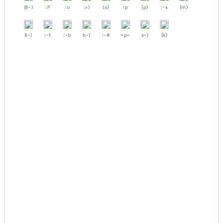
@-)
:P
:o
:>)
(o)
:p
(p)
:-s
(m)
8-)
:-t
:-b
b-(
:-#
=p~
x-)
(k)