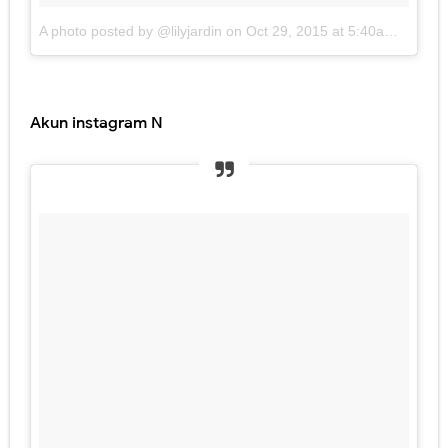
A photo posted by @lilyjardin
on
Oct 29, 2015 at 5:40am PDT
Akun instagram N