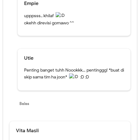
Empie
upppsss.. khilaf
okehh direvisi gomawo ^^
Utie
Penting banget tuhh Noookkk... pentinggg! *buat di
skip sama tim ha joon*
:D :D
Balas
Vita Masli