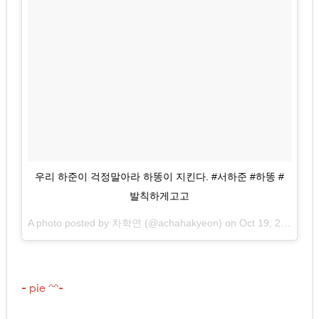
우리 하준이 걱정말아라 하똥이 지킨다. #서하준 #하똥 #
발칙하게고고
A photo posted by 차학연 (@achahakyeon) on
Oct 19, 2015 at 8:55am PDT
- pie ^^-