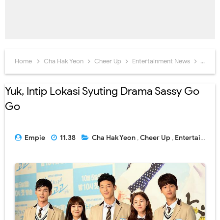
Home
Cha Hak Yeon
Cheer Up
Entertainment News
Ji Soo
Yuk, Intip Lokasi Syuting Drama Sassy Go
Go
Empie
11.38
Cha Hak Yeon
,
Cheer Up
,
Entertainment News