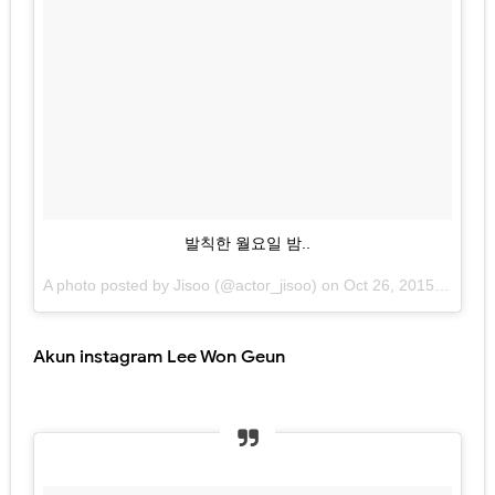
발칙한 월요일 밤..
A photo posted by Jisoo (@actor_jisoo) on
Oct 26, 2015 at 6:00am PDT
Akun instagram Lee Won Geun