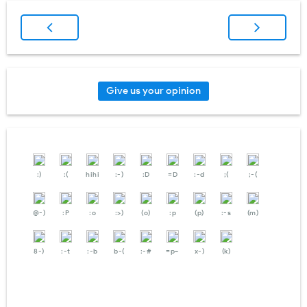
Give us your opinion
:)
:(
hihi
:-)
:D
=D
:-d
;(
;-(
@-)
:P
:o
:>)
(o)
:p
(p)
:-s
(m)
8-)
:-t
:-b
b-(
:-#
=p~
x-)
(k)