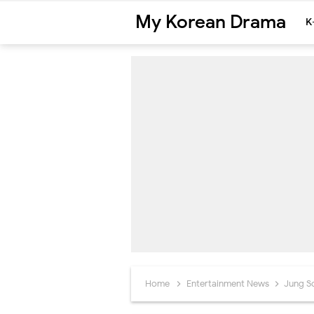
My Korean Drama
K
Home
Entertainment News
Jung S