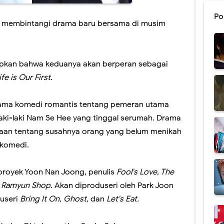
Po
an membintangi drama baru bersama di musim
pkan bahwa keduanya akan berperan sebagai
ife is Our First.
rama komedi romantis tentang pemeran utama
aki-laki Nam Se Hee yang tinggal serumah. Drama
aan tentang susahnya orang yang belum menikah
 komedi.
royek Yoon Nan Joong, penulis
Fool's Love, The
y Ramyun Shop
. Akan diproduseri oleh Park Joon
useri
Bring It On, Ghost,
dan
Let's Eat.