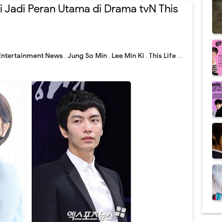
i Jadi Peran Utama di Drama tvN This
Entertainment News
,
Jung So Min
,
Lee Min Ki
,
This Life Is Our First