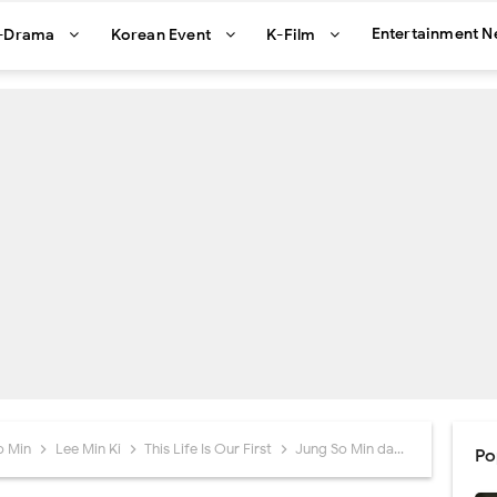
Entertainment 
-Drama
Korean Event
K-Film
o Min
Lee Min Ki
This Life Is Our First
Jung So Min dan Lee Min Ki Jadi Peran Utama di Drama tvN This Life Is Our First
Po