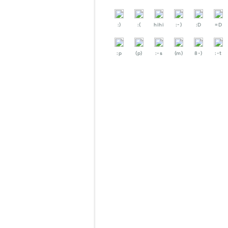
:)
:(
hihi
:-)
:D
=D
:p
(p)
:-s
(m)
8-)
:-t