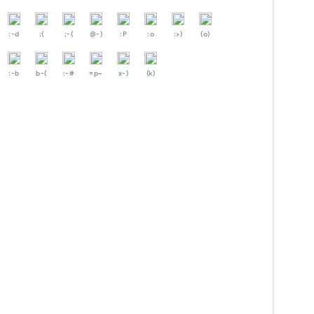
:-d
;(
;-(
@-)
:P
:o
:>)
(o)
:-b
b-(
:-#
=p~
x-)
(k)