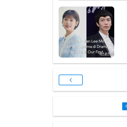
Jung So Min dan Lee Min Ki
Jadi Peran Utama di Drama
tvN This Life Is Our First