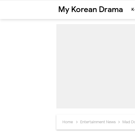
My Korean Drama
K
Home
Entertainment News
Mad D