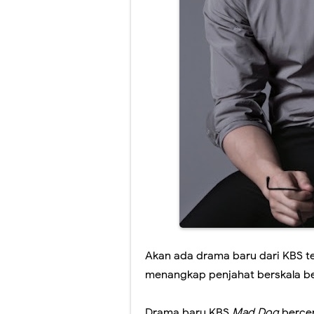
Akan ada drama baru dari KBS te
menangkap penjahat berskala be
Drama baru KBS
Mad Dog
bercer