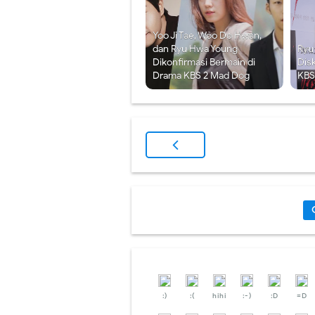
Yoo Ji Tae, Woo Do Hwan,
dan Ryu Hwa Young
Ryu
Dikonfirmasi Bermain di
Dis
Drama KBS 2 Mad Dog
KBS
:)
:(
hihi
:-)
:D
=D