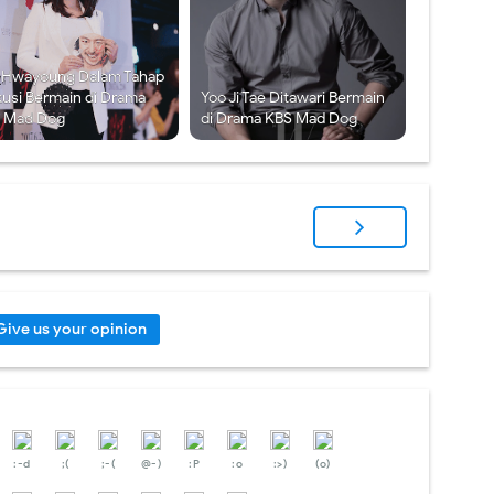
 Hwayoung Dalam Tahap
kusi Bermain di Drama
Yoo Ji Tae Ditawari Bermain
 Mad Dog
di Drama KBS Mad Dog
Give us your opinion
:-d
;(
;-(
@-)
:P
:o
:>)
(o)