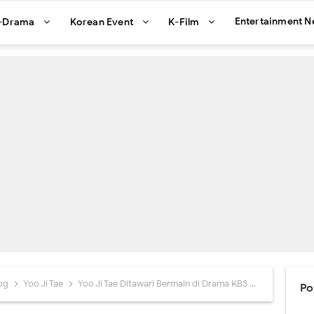
Entertainment 
-Drama
Korean Event
K-Film
og
Yoo Ji Tae
Yoo Ji Tae Ditawari Bermain di Drama KBS Mad Dog
Po