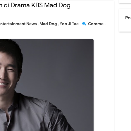
ain di Drama KBS Mad Dog
Po
Entertainment News
,
Mad Dog
,
Yoo Ji Tae
Comment