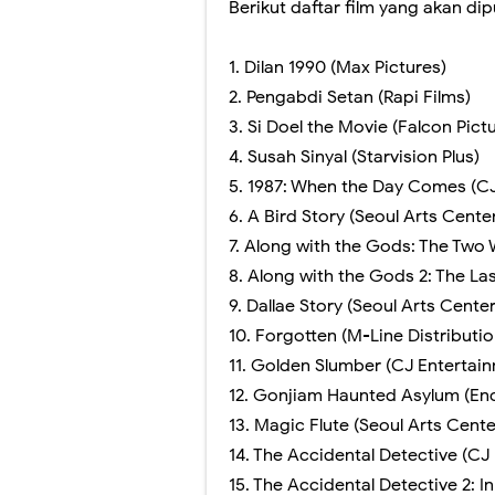
Berikut daftar film yang akan dip
1.
Dilan 1990 (Max Pictures)
2.
Pengabdi Setan (Rapi Films)
3.
Si Doel the Movie (Falcon Pict
4.
Susah Sinyal (Starvision Plus)
5.
1987: When the Day Comes (CJ
6.
A Bird Story (Seoul Arts Cente
7.
Along with the Gods: The Two W
8.
Along with the Gods 2: The Las
9.
Dallae Story (Seoul Arts Center
10.
Forgotten (M-Line Distributio
11.
Golden Slumber (CJ Entertain
12.
Gonjiam Haunted Asylum (Enc
13.
Magic Flute (Seoul Arts Cente
14.
The Accidental Detective (CJ
15.
The Accidental Detective 2: I