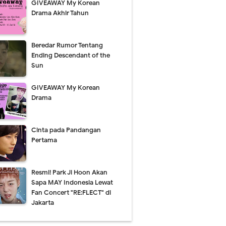
GIVEAWAY My Korean
Drama Akhir Tahun
n
Comment
Beredar Rumor Tentang
Ending Descendant of the
Sun
GIVEAWAY My Korean
Drama
Cinta pada Pandangan
Pertama
Resmi! Park Ji Hoon Akan
Sapa MAY Indonesia Lewat
Fan Concert "RE:FLECT" di
Jakarta