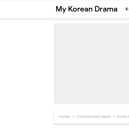
My Korean Drama
K
Home
Entertainment News
Korea I