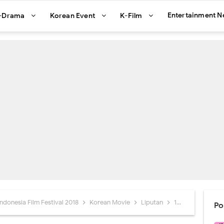
Entertainment 
-Drama
Korean Event
K-Film
ndonesia Film Festival 2018
Korean Movie
Liputan
19 Film Akan Diputar di Korea Indonesia Film Festival 2018
Po