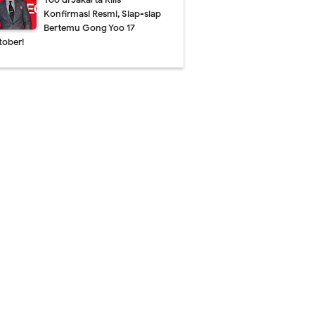
Konfirmasi Resmi, Siap-siap
Bertemu Gong Yoo 17
tober!