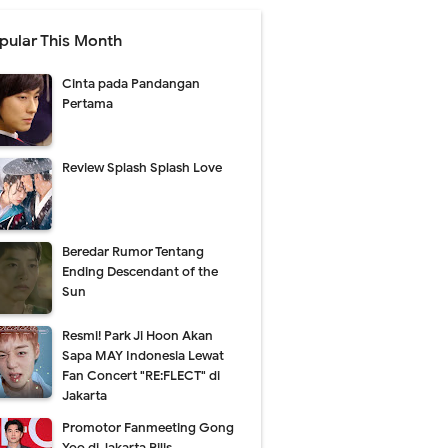
pular This Month
Cinta pada Pandangan
Pertama
Review Splash Splash Love
Beredar Rumor Tentang
Ending Descendant of the
Sun
Resmi! Park Ji Hoon Akan
Sapa MAY Indonesia Lewat
Fan Concert "RE:FLECT" di
Jakarta
Promotor Fanmeeting Gong
Yoo di Jakarta Rilis