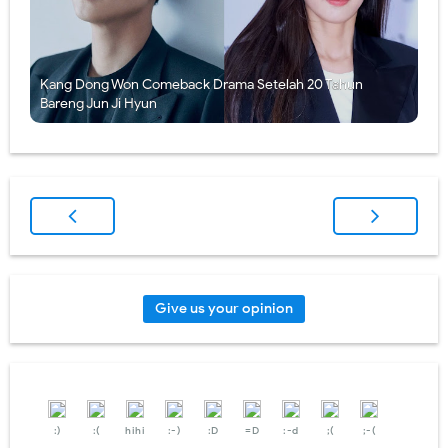
Kang Dong Won Comeback Drama Setelah 20 Tahun
Bareng Jun Ji Hyun
Give us your opinion
:)
:(
hihi
:-)
:D
=D
:-d
;(
;-(