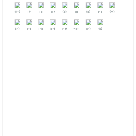
@-)
:P
:o
:>)
(o)
:p
(p)
:-s
(m)
8-)
:-t
:-b
b-(
:-#
=p~
x-)
(k)