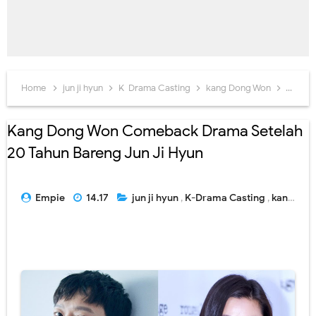
Home
jun ji hyun
K-Drama Casting
kang Dong Won
Tempe
Kang Dong Won Comeback Drama Setelah
20 Tahun Bareng Jun Ji Hyun
Empie
14.17
jun ji hyun
,
K-Drama Casting
,
kang Dong Won