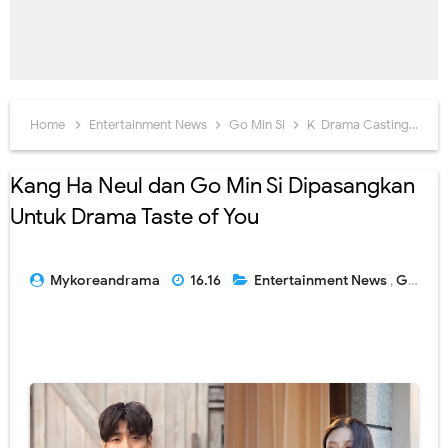
Home
Entertainment News
Go Min Si
K-Drama Casting
Ka
Kang Ha Neul dan Go Min Si Dipasangkan
Untuk Drama Taste of You
Mykoreandrama
16.16
Entertainment News
,
Go Min Si