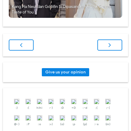
Kang Ha Neul dan Go Min Si Dipasangkan Untuk Drama
Taste of You
Give us your opinion
:)
:(
hihi
:-)
:D
=D
:-d
;(
;-(
@-)
:P
:o
:>)
(o)
:p
(p)
:-s
(m)