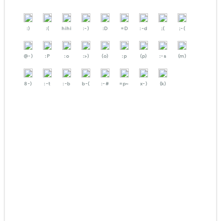
:)
:(
hihi
:-)
:D
=D
:-d
;(
;-(
@-)
:P
:o
:>)
(o)
:p
(p)
:-s
(m)
8-)
:-t
:-b
b-(
:-#
=p~
x-)
(k)