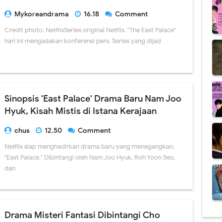
Mykoreandrama
16.18
Comment
Credit photo: NetflixSeries original Netflix, "The East Palace"
hari ini mengadakan konferensi pers. Series yang dijad
Sinopsis 'East Palace' Drama Baru Nam Joo
Hyuk, Kisah Mistis di Istana Kerajaan
chus
12.50
Comment
Netflix siap menghadirkan drama baru yang menegangkan,
"East Palace." Dibintangi oleh Nam Joo Hyuk, Roh Yoon Seo,
dan
Drama Misteri Fantasi Dibintangi Cho