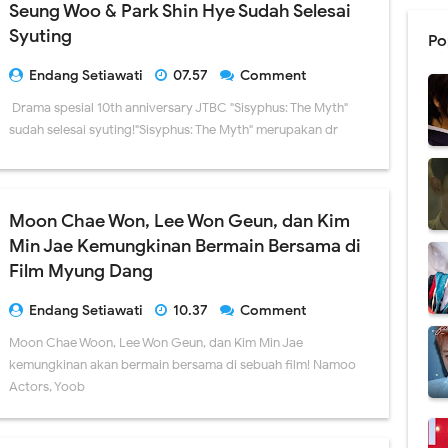
Seung Woo & Park Shin Hye Sudah Selesai
Syuting
Po
Endang Setiawati
07.57
Comment
Drama spesial 10th anniversary JTBC "Sisyphus: The Myth"
sudah selesai syuting!"Sisyphus: The Myth" merupakan dr
Moon Chae Won, Lee Won Geun, dan Kim
Min Jae Kemungkinan Bermain Bersama di
Film Myung Dang
Endang Setiawati
10.37
Comment
Moon Chae Woon, Lee Won Geun, dan Kim Min Jae
kemungkinan akan bermain bersama di sebuah film! Namoo
Actors, Yoob