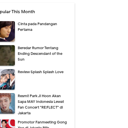
pular This Month
Cinta pada Pandangan
Pertama
Beredar Rumor Tentang
Ending Descendant of the
Sun
Review Splash Splash Love
Resmi! Park Ji Hoon Akan
Sapa MAY Indonesia Lewat
Fan Concert "RE:FLECT" di
Jakarta
Promotor Fanmeeting Gong
Yoo di Jakarta Rilis