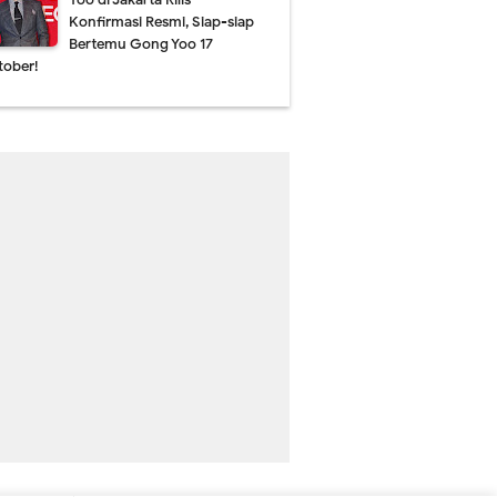
Konfirmasi Resmi, Siap-siap
Bertemu Gong Yoo 17
tober!