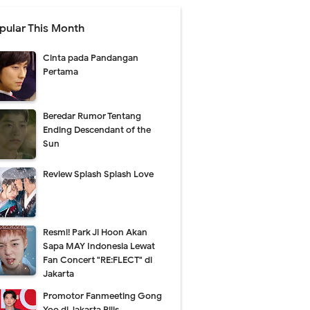
pular This Month
Cinta pada Pandangan
Pertama
Beredar Rumor Tentang
Ending Descendant of the
Sun
Review Splash Splash Love
Resmi! Park Ji Hoon Akan
Sapa MAY Indonesia Lewat
Fan Concert "RE:FLECT" di
Jakarta
Promotor Fanmeeting Gong
Yoo di Jakarta Rilis