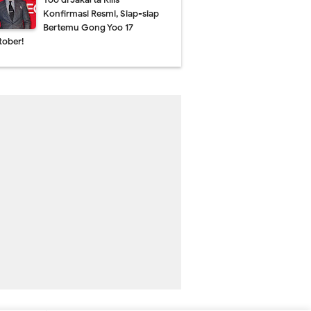
Konfirmasi Resmi, Siap-siap
Bertemu Gong Yoo 17
tober!