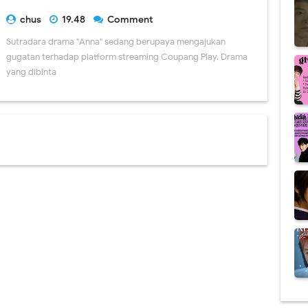
chus
19.48
Comment
Sutradara drama "Anna" sedang berupaya mengajukan
gugatan terhadap platform streaming Coupang Play. Drama
yang dibinta