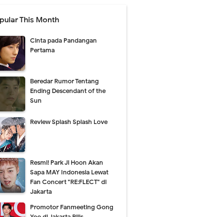
pular This Month
Cinta pada Pandangan
Pertama
Beredar Rumor Tentang
Ending Descendant of the
Sun
Review Splash Splash Love
Resmi! Park Ji Hoon Akan
Sapa MAY Indonesia Lewat
Fan Concert "RE:FLECT" di
Jakarta
Promotor Fanmeeting Gong
Yoo di Jakarta Rilis