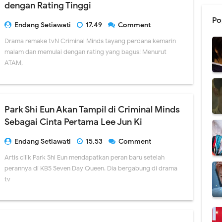
dengan Rating Tinggi
Po
Endang Setiawati
17.49
Comment
Drama remake tvN Criminal Minds tayang perdana kemarin
malam dan memulai dengan rating yang bagus! Menurut
ATAM,
Park Shi Eun Akan Tampil di Criminal Minds
Sebagai Cinta Pertama Lee Jun Ki
Endang Setiawati
15.53
Comment
Artis cilik Park Shi Eun mendapatkan peran baru setelah
perannya di KBS Seven Day Queen. Dia bergabung di drama
tv