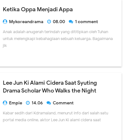
Ketika Oppa Menjadi Appa
Mykoreandrama
08.00
1 comment
Anak adalah anugerah terindah yang dititipkan oleh Tuhan
untuk melengkapi kebahagiaan sebuah keluarga. Bagaimana
jik
Lee Jun Ki Alami Cidera Saat Syuting
Drama Scholar Who Walks the Night
Empie
14.06
Comment
Kabar sedih dari Kdramaland, menurut info dari salah satu
portal media online, aktor Lee Jun Ki alami cidera saat