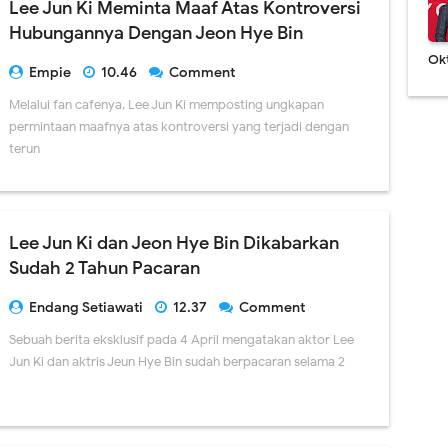
Lee Jun Ki Meminta Maaf Atas Kontroversi
Hubungannya Dengan Jeon Hye Bin
Ok
Empie
10.46
Comment
Melalui fan cafenya, Lee Jun Ki memposting ungkapan
permintaan maafnya atas kontroversi yang terjadi dengan
terun
Lee Jun Ki dan Jeon Hye Bin Dikabarkan
Sudah 2 Tahun Pacaran
Endang Setiawati
12.37
Comment
Sebuah berita eksklusif pada 4 April mengatakan aktor Lee
Jun Ki dan aktris Jeun Hye Bin sudah berpacaran selama 2