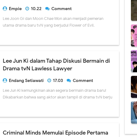
Empie
10.22
Comment
Lee Joon Gi dan Moon Chae Won akan menjadi pemeran
utama drama baru tvN yang berjudul Flower of Evil.
Lee Jun Ki dalam Tahap Diskusi Bermain di
Drama tvN Lawless Lawyer
Endang Setiawati
17.03
Comment
Lee Jun Ki kemungkinan akan segera bermain drama baru!
Dikabarkan bahwa sang aktor akan tampil di drama tvN berju
Criminal Minds Memulai Episode Pertama