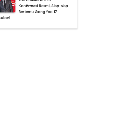
Konfirmasi Resmi, Siap-siap
Bertemu Gong Yoo 17
tober!