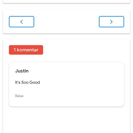
1 komentar
Justin
It's Soo Good
Balas