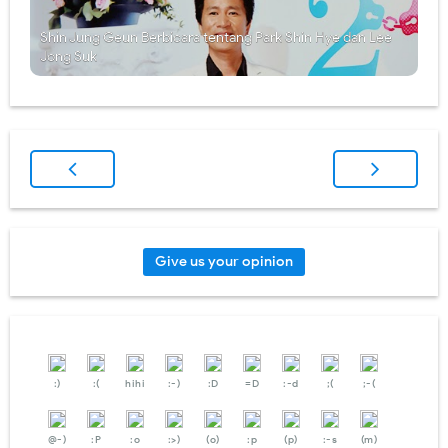
Shin Jung Geun Berbicara tentang Park Shin Hye dan Lee
Jong Suk
Give us your opinion
:)
:(
hihi
:-)
:D
=D
:-d
;(
;-(
@-)
:P
:o
:>)
(o)
:p
(p)
:-s
(m)