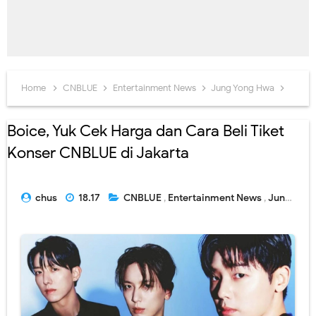
Home
CNBLUE
Entertainment News
Jung Yong Hwa
Kang 
Boice, Yuk Cek Harga dan Cara Beli Tiket
Konser CNBLUE di Jakarta
chus
18.17
CNBLUE
,
Entertainment News
,
Jung Yong Hwa