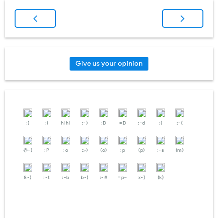
Give us your opinion
:)
:(
hihi
:-)
:D
=D
:-d
;(
;-(
@-)
:P
:o
:>)
(o)
:p
(p)
:-s
(m)
8-)
:-t
:-b
b-(
:-#
=p~
x-)
(k)