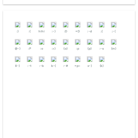
:)
:(
hihi
:-)
:D
=D
:-d
;(
;-(
@-)
:P
:o
:>)
(o)
:p
(p)
:-s
(m)
8-)
:-t
:-b
b-(
:-#
=p~
x-)
(k)