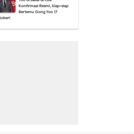
Konfirmasi Resmi, Siap-siap
Bertemu Gong Yoo 17
tober!