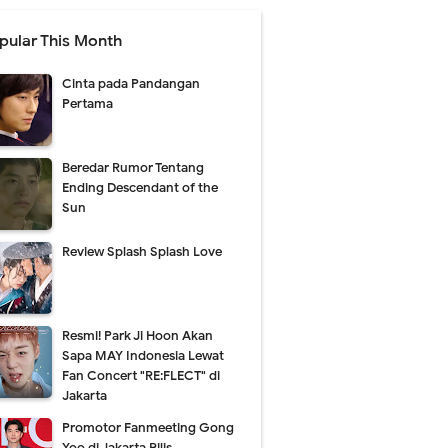
pular This Month
Cinta pada Pandangan
Pertama
Beredar Rumor Tentang
Ending Descendant of the
Sun
Review Splash Splash Love
Resmi! Park Ji Hoon Akan
Sapa MAY Indonesia Lewat
Fan Concert "RE:FLECT" di
Jakarta
Promotor Fanmeeting Gong
Yoo di Jakarta Rilis