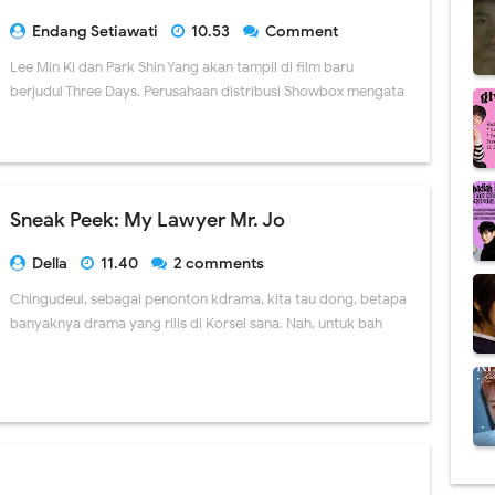
Endang Setiawati
10.53
Comment
Lee Min Ki dan Park Shin Yang akan tampil di film baru
berjudul Three Days. Perusahaan distribusi Showbox mengata
Sneak Peek: My Lawyer Mr. Jo
Della
11.40
2 comments
Chingudeul, sebagai penonton kdrama, kita tau dong, betapa
banyaknya drama yang rilis di Korsel sana. Nah, untuk bah