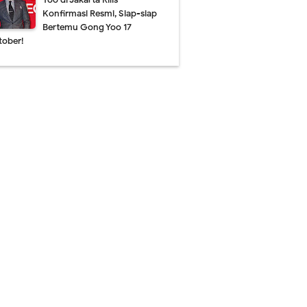
Konfirmasi Resmi, Siap-siap
Bertemu Gong Yoo 17
tober!