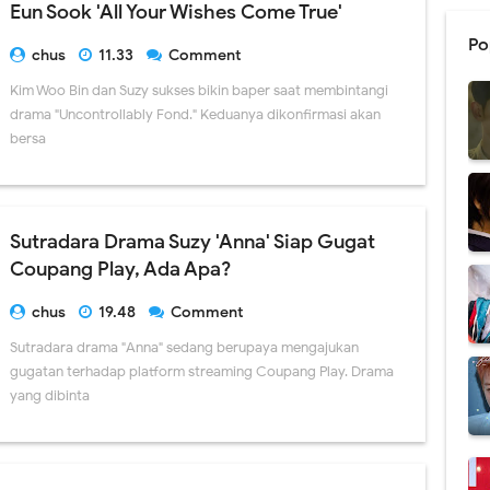
Eun Sook 'All Your Wishes Come True'
Po
chus
11.33
Comment
Kim Woo Bin dan Suzy sukses bikin baper saat membintangi
drama "Uncontrollably Fond." Keduanya dikonfirmasi akan
bersa
Sutradara Drama Suzy 'Anna' Siap Gugat
Coupang Play, Ada Apa?
chus
19.48
Comment
Sutradara drama "Anna" sedang berupaya mengajukan
gugatan terhadap platform streaming Coupang Play. Drama
yang dibinta