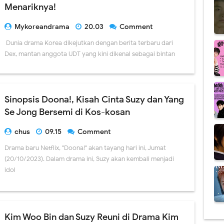
Menariknya!
Mykoreandrama
20.03
Comment
Dunia drama Korea dikejutkan dengan berita terbaru dari
Dex, mantan anggota UDT yang kini dikenal sebagai bintan
Sinopsis Doona!, Kisah Cinta Suzy dan Yang
Se Jong Bersemi di Kos-kosan
chus
09.15
Comment
Drama baru Netflix, "Doona!" akan tayang hari ini, Jumat
(20/10/2023). Dalam drama ini, Suzy akan kembali menjadi
idol
Kim Woo Bin dan Suzy Reuni di Drama Kim