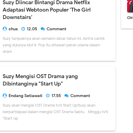
Suzy Diincar Bintangi Drama Netflix
Adaptasi Webtoon Populer 'The Girl
Downstairs'
Ok
chus
12.05
Comment
Suzy tampaknya akan semakin sibuk tahun ini. Aktris cantik
yang dulunya idol K-Pop itu ditawari peran utama dalam
dram
Suzy Mengisi OST Drama yang
Dibintanginya "Start Up"
Endang Setiawati
17.55
Comment
Suzy akan mengisi OST Drama tvN Start Up!Suzy akan
berpartisipasi dalam mengisi OST Drama Sabtu - Minggu tvN
"Start Up