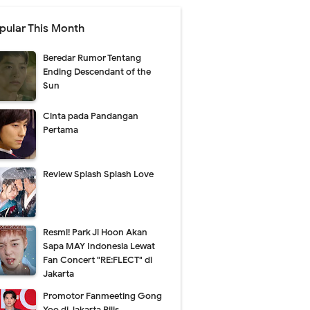
pular This Month
Beredar Rumor Tentang
Ending Descendant of the
Sun
Cinta pada Pandangan
Pertama
Review Splash Splash Love
Resmi! Park Ji Hoon Akan
Sapa MAY Indonesia Lewat
Fan Concert "RE:FLECT" di
Jakarta
Promotor Fanmeeting Gong
Yoo di Jakarta Rilis