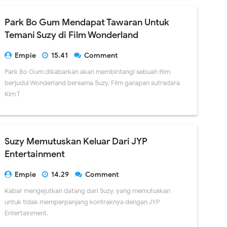
Park Bo Gum Mendapat Tawaran Untuk
Temani Suzy di Film Wonderland
Empie
15.41
Comment
Park Bo Gum dikabarkan akan membintangi sebuah film
berjudul Wonderland bersama Suzy. Film garapan sutradara
Kim T
Suzy Memutuskan Keluar Dari JYP
Entertainment
Empie
14.29
Comment
Kabar mengejutkan datang dari Suzy, yang memutuskan
untuk tidak memperpanjang kontraknya dengan JYP
Entertainment.