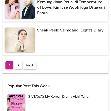
Kemungkinan Reuni di Temperature
of Love, Kim Jae Wook juga Ditawari
Peran
Sneak Peek: Saimdang, Light's Diary
1
2
Next
Popular Post This Week
GIVEAWAY My Korean Drama Akhir Tahun